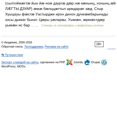
(сылгоймæгтæ йын йæ ном дзургæ дæр нæ кæнынц, хонынц æй
ЛÆГТЫ ДЗУАР) æмæ бæлццæттыл армдарæг зæд. Стыр
Хуыцауы фæстæ Уастырджи ирон динон дунеæмбарынады
ахсы дыккаг бынат. Цæры уæларвы. Уымæн, æрмæстдæр
уымæн ис бар… …
Словарь по этнографии и мифологии осетин
© Академик, 2000-2026
18+
Обратная связь:
Техподдержка
,
Реклама на сайте
👣 Путешествия
Экспорт словарей на сайты
, сделанные на PHP,
Joomla,
Drupal,
WordPress, MODx.