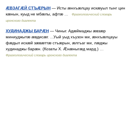
ÆВЗАГÆЙ СТЪÆРЫН
— Исты æнхъæлцау искæуыл тынг цин
кæнын, куыд не мбæлы, афтæ …
Фразеологический словарь
иронского диалекта
ХУДИНАДЖЫ БАРÆН
— Чиныг. Адæймаджы æвзæр
миниуджытæ æвдисæг. ...Уый уыд хъузон ми, æнхъæлцауы
фæдыл искæй зæвæттæ стъæрын, æлгъаг ми, лæджы
худинаджы барæн. (Козаты Х. Æнæныгæд мард.) …
Фразеологический словарь иронского диалекта