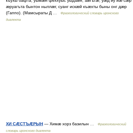
къухы бафта, уымæн феххуыс уыдзæн, зæгъгæ, уæд иу йæ сæр
æруагъта бынтон ныллæг, суанг искæй къæхты быны онг дæр
(Гаппо). (Мамсыраты Д …
Фразеологический словарь иронского
диалекта
ХИ СÆСТЪÆРЫН
— Химæ хорз базилын …
Фразеологический
словарь иронского диалекта