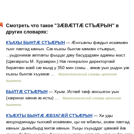
Смотреть что такое "ЗÆВÆТТÆ СТЪÆРЫН" в
других словарях:
КЪАХЫ БЫНТÆ СТЪÆРЫН
— Æнхъæлы фæдыл искæмæн
тынг лæггад кæнын. Сæ къахы бынтæ кæмæн стъæрыс,
...уыдонимæ æппæты фыццаг дæу басудздзæн адæмы маст.
(Цæгæраты М. Хурзæрин.) Нæ генералон директортæй
бирæтæн мæй сæ мызд у 350 мин сомы... æмæ уын уыдон уæ
къахы бынтæ хъуамæ …
Фразеологический словарь иронского
диалекта
БЫЛТÆ СТЪÆРЫН
— Хуым. Истæй тæф æхсызгон уын
(хæринаг кæнæ æ.исты) …
Фразеологический словарь иронского
диалекта
КЪÆХТЫ БЫНТÆ ÆВЗАГÆЙ СТЪÆРЫН
— Хи уды
æхцондзинады тыххæй искæмæн, цы не мбæлы, ахæм лæггад
кæнын: дымыбырд митæ кæнын. Уыцы хъуыддаг цæмæй йæ