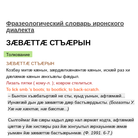
Фразеологический словарь иронского
диалекта
ЗÆВÆТТÆ СТЪÆРЫН
Толкование
ЗÆВÆТТÆ СТЪÆРЫН
Козбау митæ кæнын, зæрдæлхæнæнтæ кæнын, искæй раз хи
дæлæмæ кæнын æнхъæлы фæдыл
.
Лизать пятки ( кому-л. ); ковром стелиться.
To lick smb.'s boots; to bootlick; to back-scratch.
– Бынтон хъæбатыртæй не сты, куыд уынын, афтæмæй...
Иунæгæй дын дæ зæвæттæ дæр бастъæрдзысты.
(Богазты У.
Уæ нæ хæхтæ, нæ бæстæ...)
Сылгоймаг йæ сæры кадыл дæр нал æрмæт кодта, афтæмæй
цæттæ у йæ хистæры раз йæ зонгуытыл æрхауынмæ æмæ
уымæн йæ зæвæттæ бастъæрынмæ.
(Ф. 1991. 6-7.)