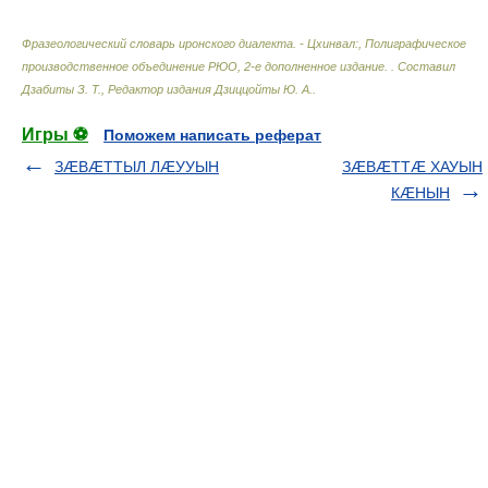
Фразеологический словарь иронского диалекта. - Цхинвал:, Полиграфическое
производственное объединение РЮО, 2-е дополненное издание.
.
Составил
Дзабиты З. Т., Редактор издания Дзиццойты Ю. А.
.
Игры ⚽
Поможем написать реферат
ЗÆВÆТТЫЛ ЛÆУУЫН
ЗÆВÆТТÆ ХАУЫН
КÆНЫН