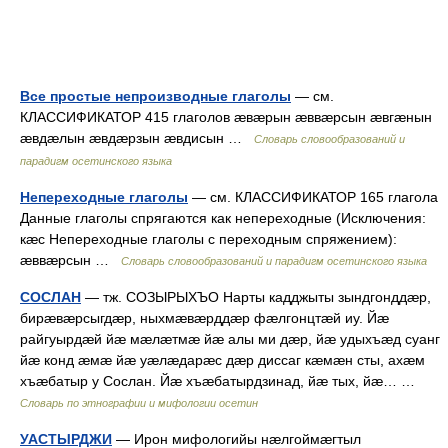
Все простые непроизводные глаголы
— см.
КЛАССИФИКАТОР 415 глаголов æвæрын æввæрсын æвгæнын
æвдæлын æвдæрзын æвдисын …
Словарь словообразований и
парадигм осетинского языка
Непереходные глаголы
— см. КЛАССИФИКАТОР 165 глагола
Данные глаголы спрягаются как непереходные (Исключения:
кæс Непереходные глаголы с переходным спряжением):
æввæрсын …
Словарь словообразований и парадигм осетинского языка
СОСЛАН
— тж. СОЗЫРЫХЪО Нарты кадджыты зындгонддæр,
бирæвæрсыгдæр, ныхмæвæрддæр фæлгонцтæй иу. Йæ
райгуырдæй йæ мæлæтмæ йæ алы ми дæр, йæ удыхъæд суанг
йæ конд æмæ йæ уæлæдарæс дæр диссаг кæмæн сты, ахæм
хъæбатыр у Сослан. Йæ хъæбатырдзинад, йæ тых, йæ… …
Словарь по этнографии и мифологии осетин
УАСТЫРДЖИ
— Ирон мифологийы нæлгоймæгтыл